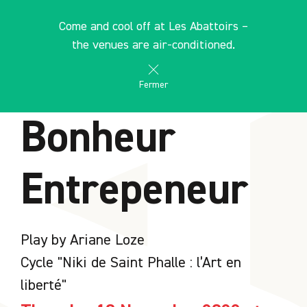
Cookies management panel
EN
Come and cool off at Les Abattoirs –
search
les Abattoirs Musée - Frac Occitanie Toulouse
the venues are air-conditioned.
AGENDA
Fermer
Bonheur
Entrepeneur
Play by Ariane Loze
Cycle "Niki de Saint Phalle : l’Art en
liberté"