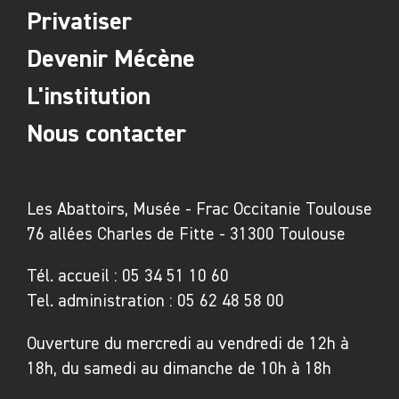
cinquante dernières années.
Privatiser
C'est en effet à travers le multiple que se
Devenir Mécène
révèlent les faces les plus inventives et
dissidentes de Sigmar Polke, son rapport à la
L'institution
contre-culture, à la politique, son héritage
Nous contacter
revendiqué de Dada et son voisinage avec
Fluxus.
Les Abattoirs, Musée - Frac Occitanie Toulouse
Parmi les expositions marquantes de Sigmar
76 allées Charles de Fitte - 31300 Toulouse
Polke en France, citons celle du Musée d'art
moderne de la ville de Paris en 1988, celle du
Tél. accueil :
05 34 51 10 60
Carré d'art de Nîmes en 1994 et, plus
Tel. administration :
05 62 48 58 00
récemment, celle du Musée des beaux-arts de
Ouverture du mercredi au vendredi de 12h à
Grenoble. À partir d'avril 2014 débutera une
18h, du samedi au dimanche de 10h à 18h
rétrospective de l'artiste au MoMA (New York),