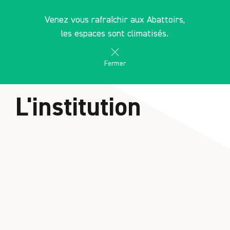
Panneau de gestion des cookies
FR
Venez vous rafraîchir aux Abattoirs,
search
les Abattoirs Musée - Frac Occitanie Toulouse
les espaces sont climatisés.
Fermer
ACCUEIL
L'institution