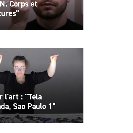
. Corps et
tures"
 l'art : "Tela
da, Sao Paulo 1"