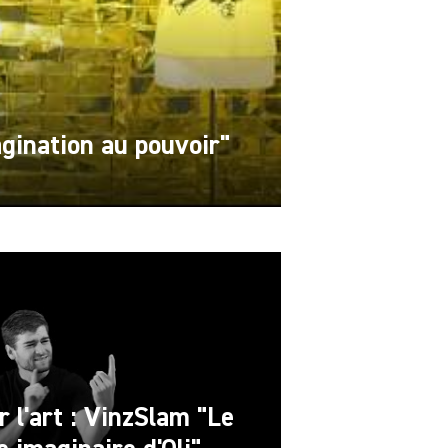
agination au pouvoir"
r l'art : VinzSlam "Le