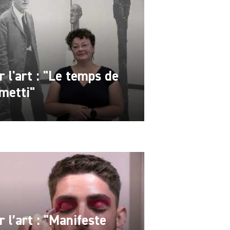
r l'art : "Le temps de
metti"
r l’art : "Manifeste