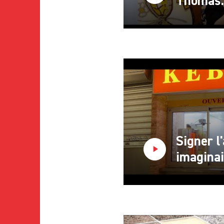
Thomas: 
Signer l
imaginai