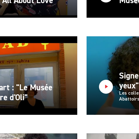
All About Love"
Musée
Signer
yeux"
'art : "Le Musée
Les coll
re d'Oli"
Abattoirs