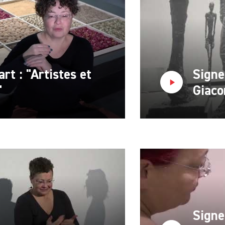
art : "Artistes et
Signe
"
Giaco
Signe