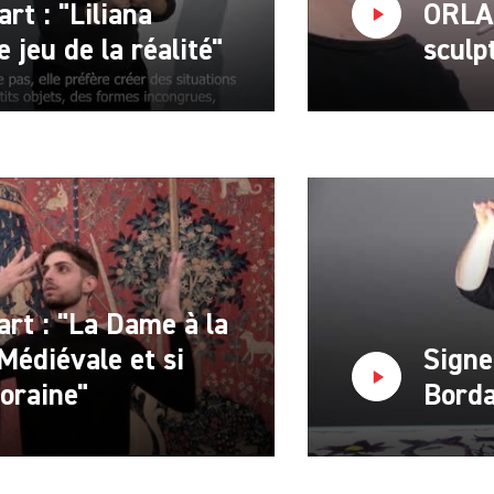
art : "Liliana
ORLAN
e jeu de la réalité"
sculp
'art : "La Dame à la
 Médiévale et si
Signer
oraine"
Borda