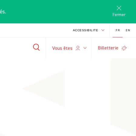
és.
Fermer
FR
EN
ACCESSIBILITE
Billetterie
S
Vous êtes
-
+
search
A
A