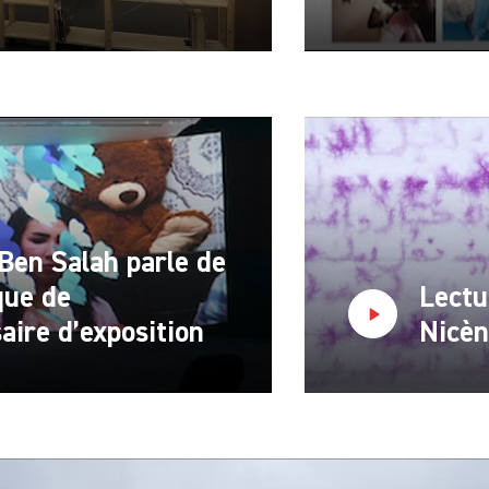
Ben Salah parle de
que de
Lectu
ire d’exposition
Nicèn