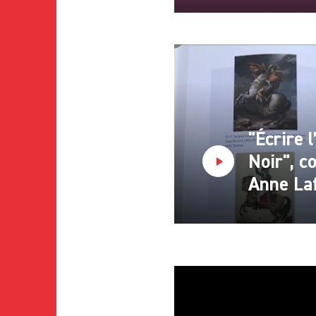
"Écrire l
Noir", c
Anne La