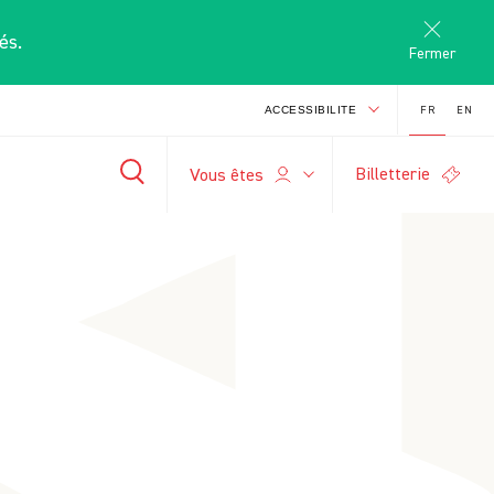
és.
Fermer
FR
EN
ACCESSIBILITE
Billetterie
S
Vous êtes
-
+
search
A
A