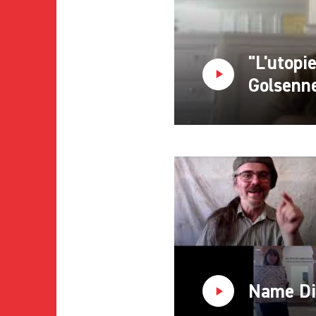
"L'utopi
Golsenn
Name Di