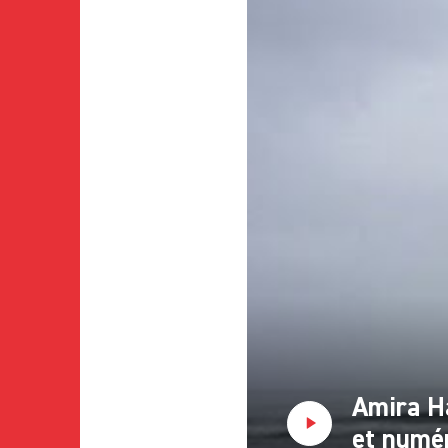
Amira Ha
et numé