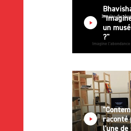
Bhavish
"Imagine
un musé
?"
"Contem
raconté 
l'une de