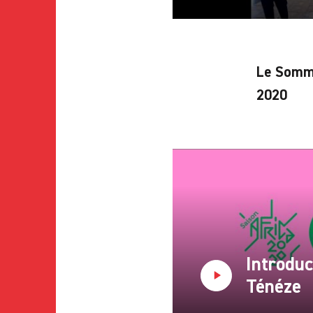
Le Somme
2020
Introduc
Ténéze