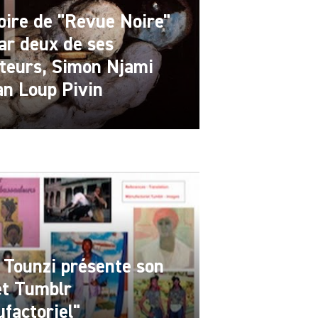
toire de "Revue Noire"
ar deux de ses
teurs, Simon Njami
an Loup Pivin
Tounzi présente son
et Tumblr
factoriel"