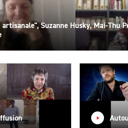
e artisanale", Suzanne Husky, Mai-Thu 
e
ffusion
Autou