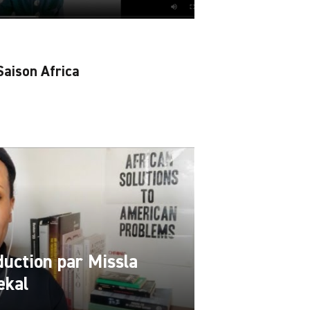
aison Africa
duction par Missla
ekal