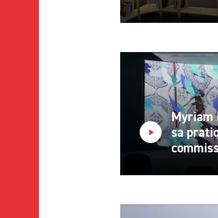
Myriam 
sa prati
commissa