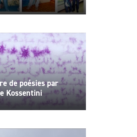
re de poésies par
e Kossentini