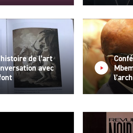
’histoire de l’art
Confé
onversation avec
Mbemb
font
l’arch