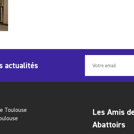
s actualités
ie Toulouse
Les Amis d
Toulouse
Abattoirs