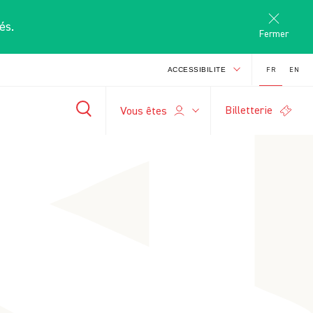
és.
Fermer
FR
EN
ACCESSIBILITE
Billetterie
S
Vous êtes
-
+
search
A
A