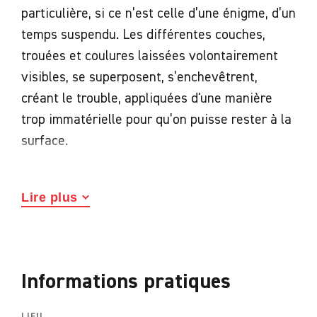
particulière, si ce n’est celle d’une énigme, d’un
temps suspendu. Les différentes couches,
trouées et coulures laissées volontairement
visibles, se superposent, s’enchevêtrent,
créant le trouble, appliquées d'une manière
trop immatérielle pour qu’on puisse rester à la
surface.
Un catalogue, édité avec le soutien de la
galerie Suzanne Tarasiève et de l’entreprise
Lire plus
Paprec Group, est édité à cette occasion.
Informations pratiques
LIEU