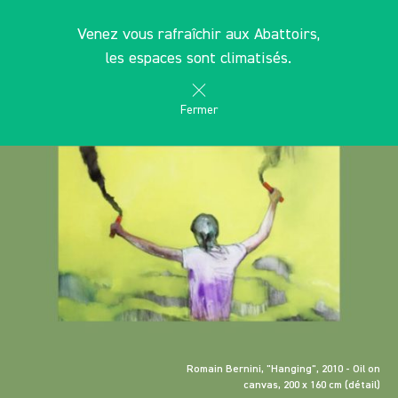
Panneau de gestion des cookies
FR
Venez vous rafraîchir aux Abattoirs,
search
les Abattoirs Musée - Frac Occitanie Toulouse
les espaces sont climatisés.
Fermer
Romain Bernini, "Hanging", 2010 - Oil on
canvas, 200 x 160 cm (détail)