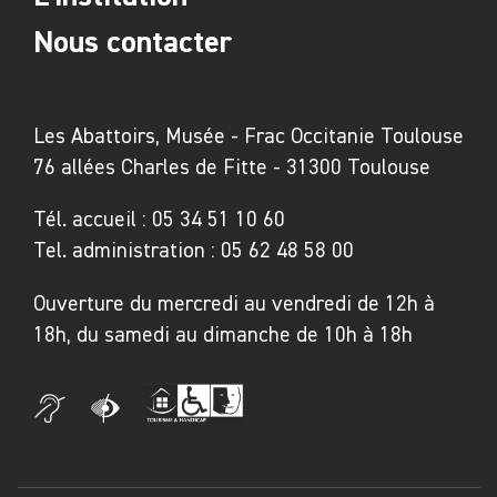
étudiants viennent aussi bien y travailler
Nous contacter
(expérience, réalisation) qu'y montrer
l'avancement de leur pratique autour de la
question du livre d'artiste. Les échanges entre
Les Abattoirs, Musée - Frac Occitanie Toulouse
les deux structures, l'une renvoyant à l'autre,
76 allées Charles de Fitte - 31300 Toulouse
d'une expérience du livre pensé et réalisé
Tél. accueil :
05 34 51 10 60
autour de ces notions s'installent. Ils
Tel. administration :
05 62 48 58 00
permettent aux étudiants de poursuivre leurs
recherches amorcées au sein de l'atelier de
Ouverture du mercredi au vendredi de 12h à
sérigraphie des beaux-arts, de créer un lien
18h, du samedi au dimanche de 10h à 18h
étroit avec la médiathèque des Abattoirs et un
public et pour ce dernier une rencontre avec le
livre d'artiste « requestionné ».
Lieu de conservation et de monstration d'une