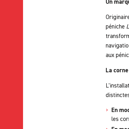
Un marqu
Originair
péniche
L
transform
navigatio
aux pénic
La corne
L'install
distinctes
En mod
les co