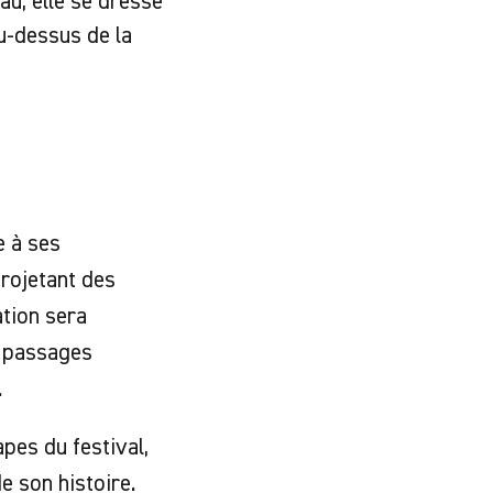
u, elle se dresse
au-dessus de la
e à ses
rojetant des
tion sera
u passages
.
pes du festival,
e son histoire.