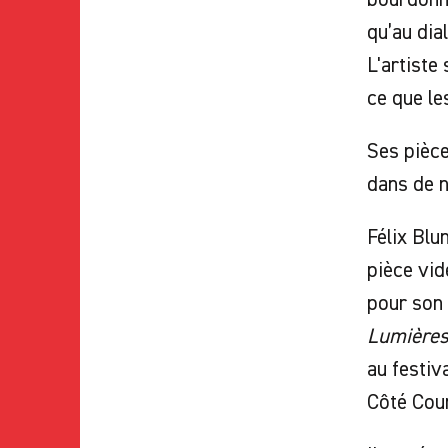
qu’au dia
L'artiste
ce que le
Ses pièce
dans de n
Félix Blu
pièce vi
pour son 
Lumières
au festiv
Côté Cour