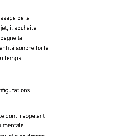
assage de la
et, il souhaite
mpagne la
entité sonore forte
du temps.
nfigurations
e pont, rappelant
numentale.