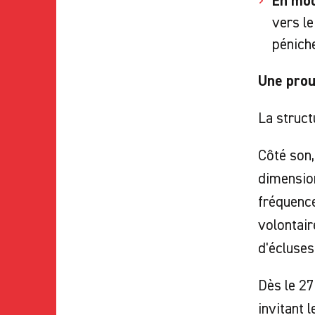
En mod
vers le
pénich
Une prou
La struct
Côté son,
dimension
fréquence
volontair
d'écluses
Dès le 27
invitant 