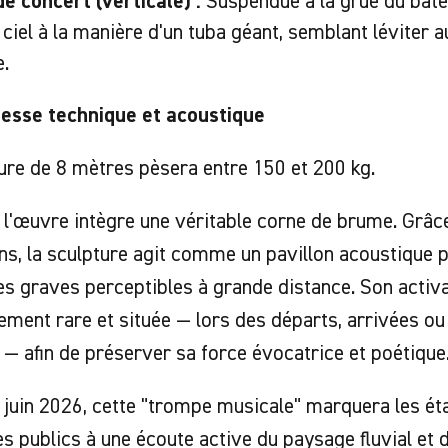
e concert (verticale) :
Suspendue à la grue du batea
 ciel à la manière d'un tuba géant, semblant léviter 
e.
esse technique et acoustique
ure de 8 mètres pèsera entre 150 et 200 kg.
 l'œuvre intègre une véritable corne de brume. Grâc
s, la sculpture agit comme un pavillon acoustique p
s graves perceptibles à grande distance. Son activa
ement rare et située — lors des départs, arrivées o
 — afin de préserver sa force évocatrice et poétique
 juin 2026, cette "trompe musicale" marquera les éta
les publics à une écoute active du paysage fluvial et d