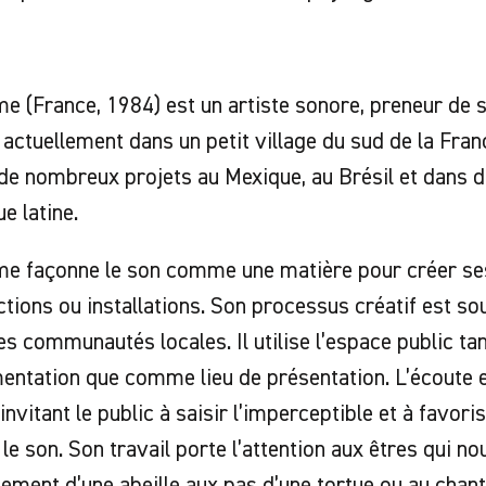
me (France, 1984) est un artiste sonore, preneur de 
t actuellement dans un petit village du sud de la France
 de nombreux projets au Mexique, au Brésil et dans d
e latine.
ume façonne le son comme une matière pour créer se
ctions ou installations. Son processus créatif est sou
les communautés locales. Il utilise l’espace public t
entation que comme lieu de présentation. L’écoute e
 invitant le public à saisir l’imperceptible et à favor
 le son. Son travail porte l’attention aux êtres qui no
ment d’une abeille aux pas d’une tortue ou au chant 