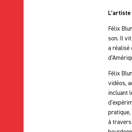
L’artiste
Félix Blu
son. Il vi
a réalisé
d’Amériqu
Félix Bl
vidéos, a
incluant 
d’expérim
pratique,
à travers
bourdonne