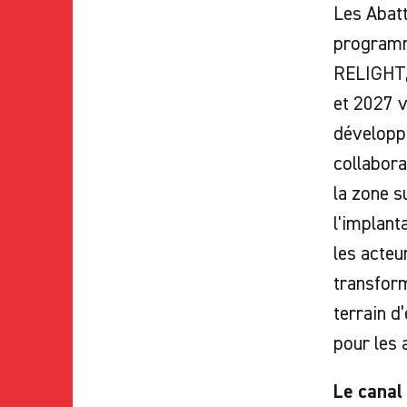
Les Abatt
programme
RELIGHT, 
et 2027 v
développe
collabora
la zone s
l'implant
les acteu
transform
terrain d
pour les 
Le canal