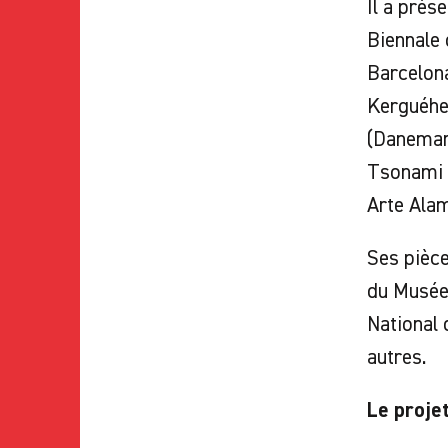
Il a prés
Biennale 
Barcelon
Kerguéhe
(Danemark
Tsonami A
Arte Alam
Ses pièce
du Musée 
National 
autres.
Le projet