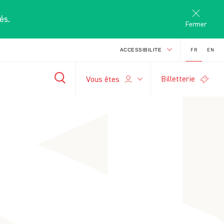
és.
Fermer
FR
EN
ACCESSIBILITE
Billetterie
S
Vous êtes
-
+
search
A
A