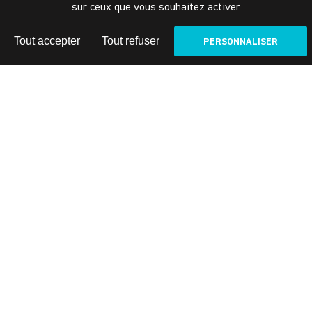
sur ceux que vous souhaitez activer
Tout accepter
Tout refuser
PERSONNALISER
Journées du patrimoine à Saint-
Lys 2025
Performance de Naomi Maury
"Sieste sous Halos"