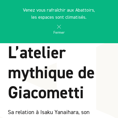
Panneau de gestion des cookies
FR
Venez vous rafraîchir aux Abattoirs,
search
les Abattoirs Musée - Frac Occitanie Toulouse
les espaces sont climatisés.
AGENDA
Fermer
L’atelier
mythique de
Giacometti
Sa relation à Isaku Yanaihara, son