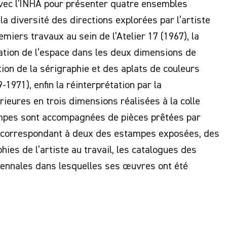
avec l'INHA pour présenter quatre ensembles
la diversité des directions explorées par l’artiste
emiers travaux au sein de l’Atelier 17 (1967), la
tation de l’espace dans les deux dimensions de
tion de la sérigraphie et des aplats de couleurs
-1971), enfin la réinterprétation par la
ieures en trois dimensions réalisées à la colle
ampes sont accompagnées de pièces prêtées par
es correspondant à deux des estampes exposées, des
hies de l’artiste au travail, les catalogues des
biennales dans lesquelles ses œuvres ont été
sutani vit et travaille à Paris depuis 1966, après
itut franco-japonais de Tokyo - une bourse d’études