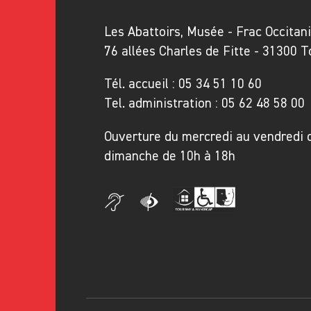
mécène Jacques Doucet, qui a c
Les Abattoirs, Musée - Frac Occitan
plus importants des années 178
76 allées Charles de Fitte - 31300 
La collection des Abattoirs cons
Tél. accueil :
05 34 51 10 60
dont 4 œuvres de Takesada Mat
Tel. administration :
05 62 48 58 00
Cette exposition permet de fair
Ouverture du mercredi au vendredi 
de Takesada Matsutani et de rend
dimanche de 10h à 18h
entretenu pendant une décennie
la variété des techniques de l’e
part de l’estampe dans la créat
En partenariat avec l'Institut Na