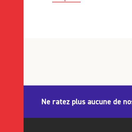
de six mois en France, allouée 
l’atelier de dessin de l’École d’
Sadamasa Motonaga, l’un des me
en 1954. Il expose avec ce group
Dès 1967, il intègre, à Paris, l’A
William Hayter, dont il devient l
l’eau-forte et de l’aquatinte. Il 
Van Houten, son épouse, et Lorn
Takesada Matsutani vient donc en
l’Institut national d’histoire de
Ne ratez plus aucune de no
portfolio et 3 livres d’artistes
premières estampes réalisées en
rejoint une collection commenc