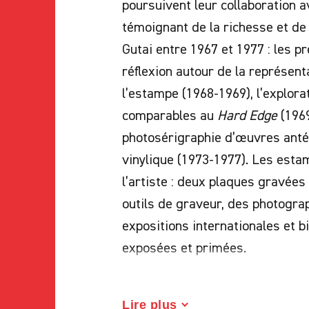
poursuivent leur collaboration 
témoignant de la richesse et de 
Gutai entre 1967 et 1977 : les pr
réflexion autour de la représen
l’estampe (1968-1969), l’explora
comparables au
Hard Edge
(1969
photosérigraphie d’œuvres antér
vinylique (1973-1977). Les est
l’artiste : deux plaques gravé
outils de graveur, des photograp
expositions internationales et 
exposées et primées.
Né en 1937 à Osaka, Takesada Mat
avoir remporté le prix de l’Inst
Lire plus