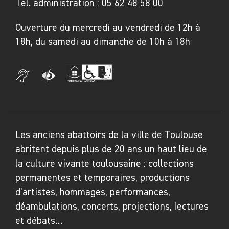
Tel. administration :
05 62 48 58 00
accrochage monumental de murs de tissus où
s’entremêlent des pièces du monde entier,
Ouverture du mercredi au vendredi de 12h à
e
depuis le XIX
siècle jusqu’à l’époque moderne
18h, du samedi au dimanche de 10h à 18h
et contemporaine. L'utilisation et la
présentation de modes de production
artistique humbles et marginalisés, à l’exemple
des Boros japonais réalisés dans une période
de grande pauvreté agraire, remettent en
question la hiérarchie habituelle des arts et
Les anciens abattoirs de la ville de Toulouse
écrivent un récit qui célèbre les créateurs
abritent depuis plus de 20 ans un haut lieu de
dans la diversité de leurs milieux, de leurs
la culture vivante toulousaine : collections
continents et de leurs savoirs.
permanentes et temporaires, productions
d’artistes, hommages, performances,
Plusieurs invitations à des artistes et à des
déambulations, concerts, projections, lectures
établissements possédant des collections en
et débats…