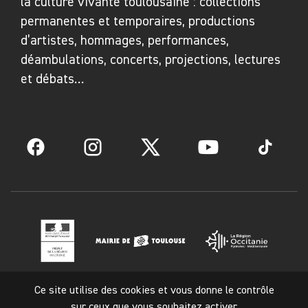
spectateur.
la culture vivante toulousaine : collections
permanentes et temporaires, productions
Commissariat
: Pascale Cassagnau,
d’artistes, hommages, performances,
conservatrice et responsable de collections
déambulations, concerts, projections, lectures
et débats…
Facebook
Instagram
Twitter
YouTube
TikTok
Ce site utilise des cookies et vous donne le contrôle
Mentions légales
sur ceux que vous souhaitez activer