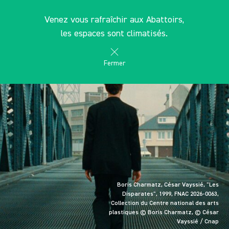
Panneau de gestion des cookies
FR
Venez vous rafraîchir aux Abattoirs,
search
les Abattoirs Musée - Frac Occitanie Toulouse
les espaces sont climatisés.
Fermer
Boris Charmatz, César Vayssié, "Les
Disparates", 1999, FNAC 2026-0063,
Collection du Centre national des arts
plastiques © Boris Charmatz, © César
Vayssié / Cnap