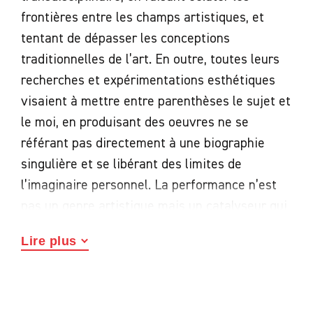
frontières entre les champs artistiques, et
tentant de dépasser les conceptions
traditionnelles de l’art. En outre, toutes leurs
recherches et expérimentations esthétiques
visaient à mettre entre parenthèses le sujet et
le moi, en produisant des oeuvres ne se
référant pas directement à une biographie
singulière et se libérant des limites de
l’imaginaire personnel. La performance n’est
pas un genre artistique mais un catalyseur qui
traverse tous les domaines de la création
Lire plus
contemporaine conçue dans son contexte
élargi. Performer, c’est construire des
déplacements, des hypothèses, des situations :
telle est la condition transdisciplinaire de la