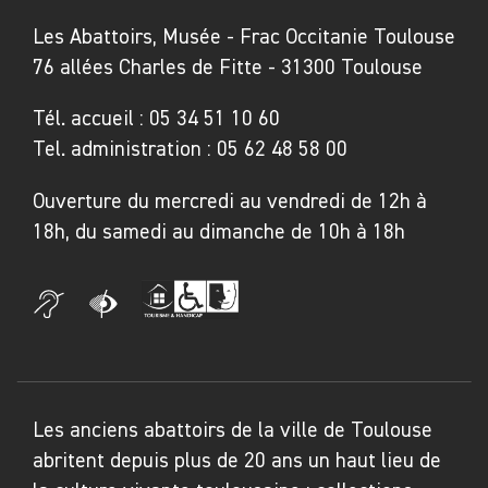
perspective. Ils constituent autant de portraits
Les Abattoirs, Musée - Frac Occitanie Toulouse
de l'artiste en acteur de lui -même, dessinant
76 allées Charles de Fitte - 31300 Toulouse
des boucles temporelles inédites, investissant
bien souvent les territoires de la danse comme
Tél. accueil :
05 34 51 10 60
scènes expérimentales.
Tel. administration :
05 62 48 58 00
Héritière de la collection nationale créée par
Ouverture du mercredi au vendredi de 12h à
la Révolution française, la collection du CNAP
18h, du samedi au dimanche de 10h à 18h
comprend plus de 100.000 œuvres, pour une
part déposées dans les musées français ou
prêtées pour des expositions. Elle a su
s’élargir aux nouvelles tendances de l’art
contemporain. La proposition
Let’s Dance !
conçue par Pascale Cassagnau, témoigne de la
Les anciens abattoirs de la ville de Toulouse
capacité des œuvres de modéliser un art du
abritent depuis plus de 20 ans un haut lieu de