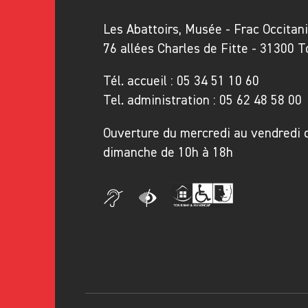
Abattoirs, ce qui en fait l’un d
Les Abattoirs, Musée - Frac Occitan
région. Pour Daniel Cordier, ce
76 allées Charles de Fitte - 31300 
non distinct, tout comme pour Da
intrinsèquement liée à son trava
Tél. accueil :
05 34 51 10 60
Tel. administration :
05 62 48 58 00
Ainsi, face à la
Généalogie du m
Ouverture du mercredi au vendredi 
le château d’Oiron, ou encore a
dimanche de 10h à 18h
sur toute la largeur du musée un
géographiques, des cultures et
humaniste.