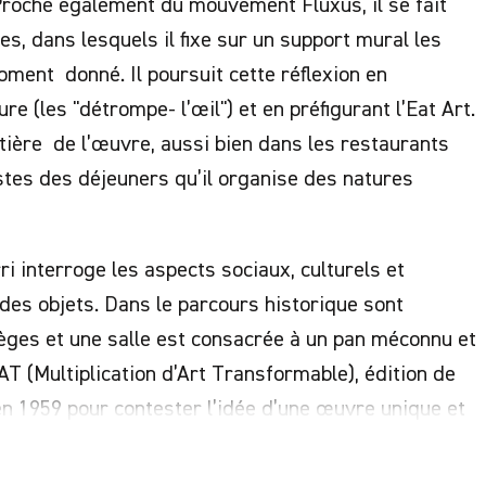
roche également du mouvement Fluxus, il se fait
es, dans lesquels il fixe sur un support mural les
oment donné. Il poursuit cette réflexion en
re (les "détrompe- l’œil") et en préfigurant l’Eat Art.
tière de l’œuvre, aussi bien dans les restaurants
estes des déjeuners qu’il organise des natures
i interroge les aspects sociaux, culturels et
des objets. Dans le parcours historique sont
èges et une salle est consacrée à un pan méconnu et
AT (Multiplication d’Art Transformable), édition de
 en 1959 pour contester l’idée d’une œuvre unique et
breux artistes de renom, de Man Ray, Jean Tinguely,
surrection, film réalisé avec Tony Morgan